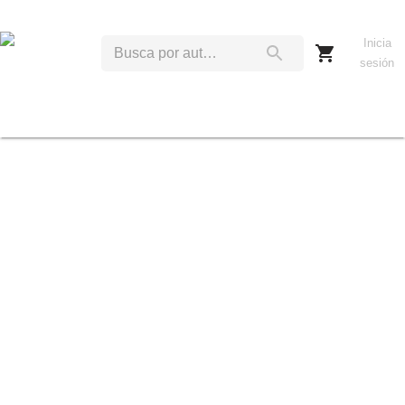
Inicia
sesión
J
P