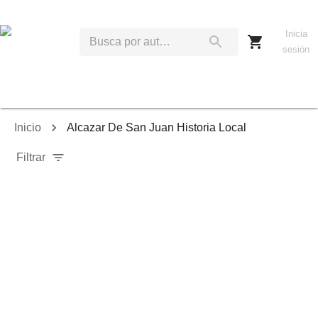
Inicia
sesión
Inicio
Alcazar De San Juan Historia Local
Filtrar
Relevancia
Ordenar por:
Mostrar solo disponibles
Mostrar solo envío inmediato
Mostrar agotados