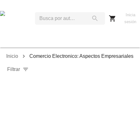
Inicia
sesión
Inicio
Comercio Electronico: Aspectos Empresariales
Filtrar
Relevancia
Ordenar por:
Mostrar solo disponibles
Mostrar solo envío inmediato
Mostrar agotados