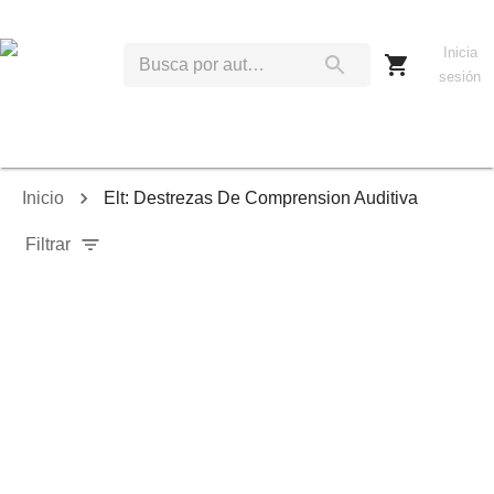
Inicia
sesión
Inicio
Elt: Destrezas De Comprension Auditiva
Filtrar
Relevancia
Ordenar por:
Mostrar solo disponibles
Mostrar solo envío inmediato
Mostrar agotados