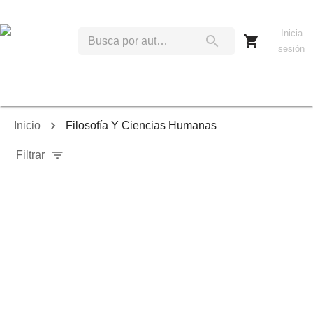
Inicia
sesión
Inicio
Filosofía Y Ciencias Humanas
Filtrar
Relevancia
Ordenar por:
Mostrar solo disponibles
Mostrar solo envío inmediato
Mostrar agotados