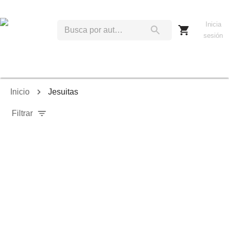
Inicia
sesión
Inicio
Jesuitas
Filtrar
Relevancia
Ordenar por:
Mostrar solo disponibles
Mostrar solo envío inmediato
Mostrar agotados