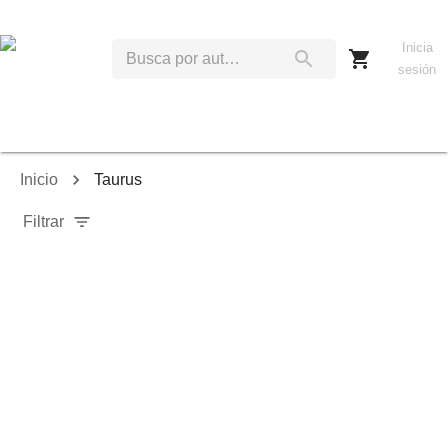
Inicia
sesión
Inicio
Taurus
Filtrar
Relevancia
Ordenar por:
Mostrar solo disponibles
Mostrar solo envío inmediato
Mostrar agotados