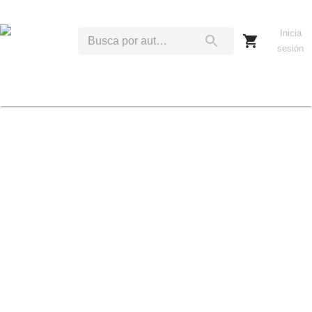
Inicia
sesión
B