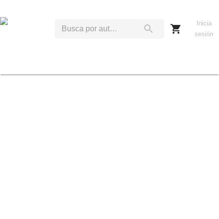
Inicia
sesión
P