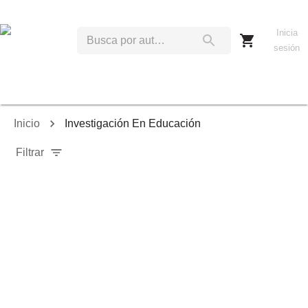
Inicia
sesión
Inicio
Investigación En Educación
Filtrar
Relevancia
Ordenar por:
Mostrar solo disponibles
Mostrar solo envío inmediato
Mostrar agotados