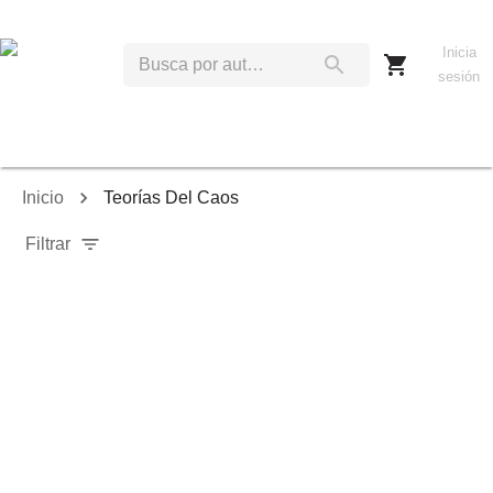
Inicia
sesión
Inicio
Teorías Del Caos
Filtrar
Relevancia
Ordenar por:
Mostrar solo disponibles
Mostrar solo envío inmediato
Mostrar agotados