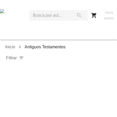
Inicia
sesión
Inicio
Antiguos Testamentos
Filtrar
Relevancia
Ordenar por:
Mostrar solo disponibles
Mostrar solo envío inmediato
Mostrar agotados