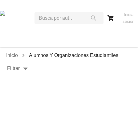
Inicia
sesión
Inicio
Alumnos Y Organizaciones Estudiantiles
Filtrar
Relevancia
Ordenar por:
Mostrar solo disponibles
Mostrar solo envío inmediato
Mostrar agotados