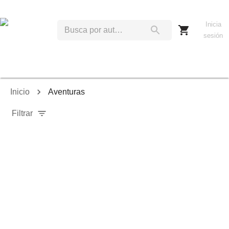
Inicia
sesión
Inicio
Aventuras
Filtrar
Relevancia
Ordenar por:
Mostrar solo disponibles
Mostrar solo envío inmediato
Mostrar agotados