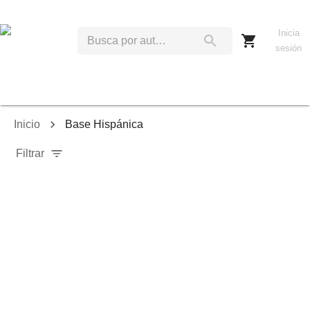
Inicia
sesión
Inicio
Base Hispánica
Filtrar
Relevancia
Ordenar por:
Mostrar solo disponibles
Mostrar solo envío inmediato
Mostrar agotados