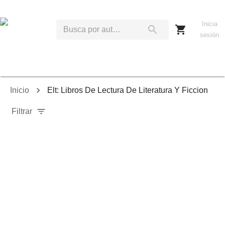
Inicia
sesión
Inicio
Elt: Libros De Lectura De Literatura Y Ficcion
Filtrar
Relevancia
Ordenar por:
Mostrar solo disponibles
Mostrar solo envío inmediato
Mostrar agotados