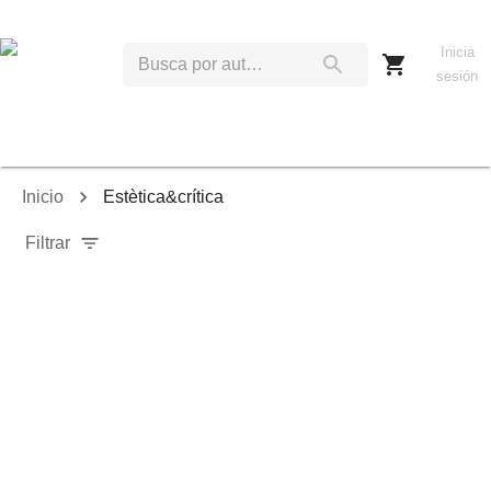
Inicia
sesión
Inicio
Estètica&crítica
Filtrar
Relevancia
Ordenar por:
Mostrar solo disponibles
Mostrar solo envío inmediato
Mostrar agotados