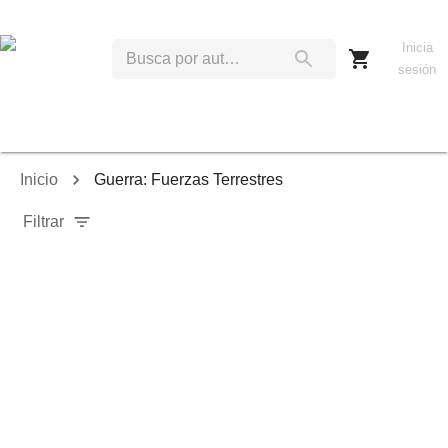
Inicia
sesión
Inicio
Guerra: Fuerzas Terrestres
Filtrar
Relevancia
Ordenar por:
Mostrar solo disponibles
Mostrar solo envío inmediato
Mostrar agotados