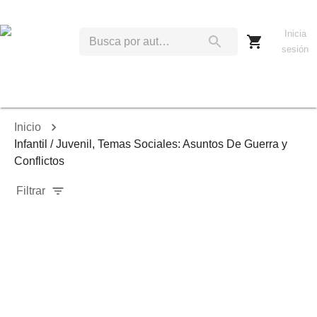
Inicia
sesión
Inicio
Infantil / Juvenil, Temas Sociales: Asuntos De Guerra y
Conflictos
Filtrar
Relevancia
Ordenar por:
Mostrar solo disponibles
Mostrar solo envío inmediato
Mostrar agotados