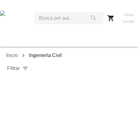
Inicia
sesión
Inicio
Ingeniería Civil
Filtrar
Relevancia
Ordenar por:
Mostrar solo disponibles
Mostrar solo envío inmediato
Mostrar agotados