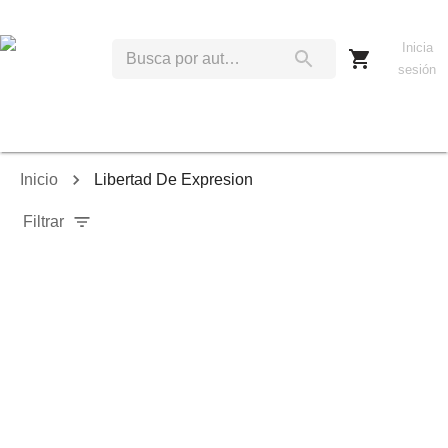
Inicia
sesión
Inicio
Libertad De Expresion
Filtrar
Relevancia
Ordenar por:
Mostrar solo disponibles
Mostrar solo envío inmediato
Mostrar agotados