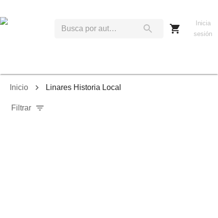
Inicia
sesión
Inicio
Linares Historia Local
Filtrar
Relevancia
Ordenar por:
Mostrar solo disponibles
Mostrar solo envío inmediato
Mostrar agotados