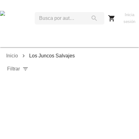
Inicia
sesión
Inicio
Los Juncos Salvajes
Filtrar
Relevancia
Ordenar por:
Mostrar solo disponibles
Mostrar solo envío inmediato
Mostrar agotados