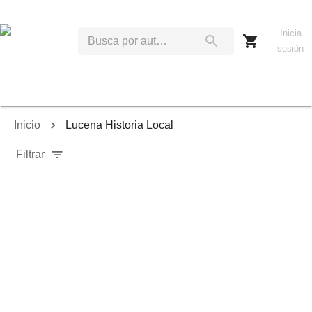
Inicia
sesión
Inicio
Lucena Historia Local
Filtrar
Relevancia
Ordenar por:
Mostrar solo disponibles
Mostrar solo envío inmediato
Mostrar agotados