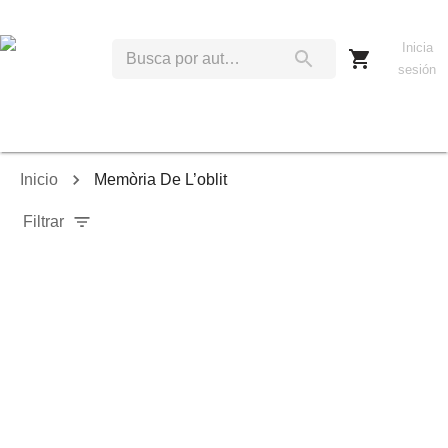
Inicia
sesión
Inicio
Memòria De L’oblit
Filtrar
Relevancia
Ordenar por:
Mostrar solo disponibles
Mostrar solo envío inmediato
Mostrar agotados