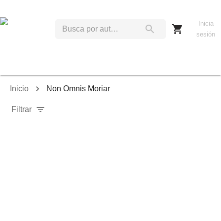
Inicia
sesión
Inicio
Non Omnis Moriar
Filtrar
Relevancia
Ordenar por:
Mostrar solo disponibles
Mostrar solo envío inmediato
Mostrar agotados