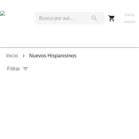
Inicia
sesión
Inicio
Nuevos Hispanismos
Filtrar
Relevancia
Ordenar por:
Mostrar solo disponibles
Mostrar solo envío inmediato
Mostrar agotados