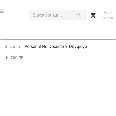
Inicia
sesión
Inicio
Personal No Docente Y De Apoyo
Filtrar
Relevancia
Ordenar por:
Mostrar solo disponibles
Mostrar solo envío inmediato
Mostrar agotados