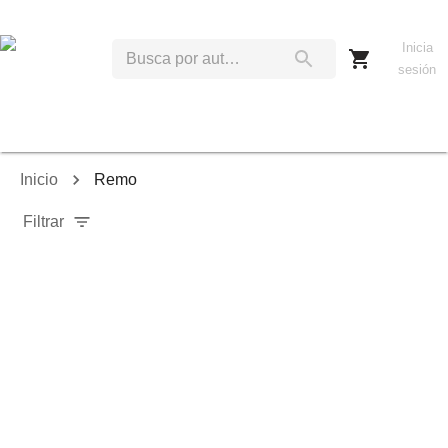
Inicia
sesión
Inicio
Remo
Filtrar
Relevancia
Ordenar por:
Mostrar solo disponibles
Mostrar solo envío inmediato
Mostrar agotados