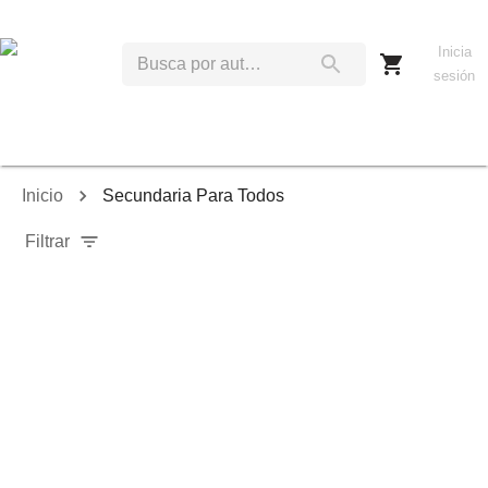
Inicia
sesión
Inicio
Secundaria Para Todos
Filtrar
Relevancia
Ordenar por:
Mostrar solo disponibles
Mostrar solo envío inmediato
Mostrar agotados