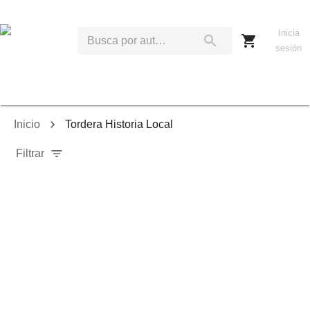
Inicia
sesión
Inicio
Tordera Historia Local
Filtrar
Relevancia
Ordenar por:
Mostrar solo disponibles
Mostrar solo envío inmediato
Mostrar agotados