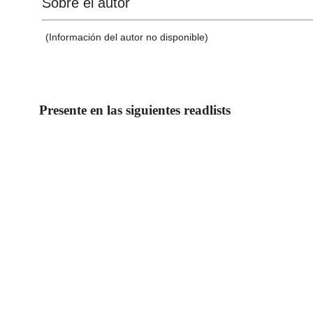
Sobre el autor
(Información del autor no disponible)
Presente en las siguientes readlists
Readlist Pública
Tokyo Ghoul:re
Por
Labrys