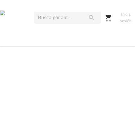
Inicia
sesión
A
T