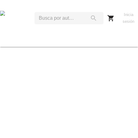
Inicia
sesión
B
C