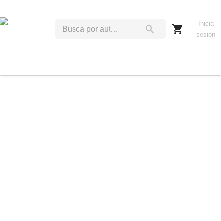
Inicia
sesión
B