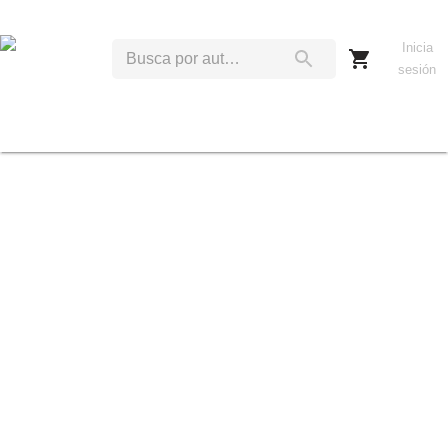
Inicia
sesión
B
C