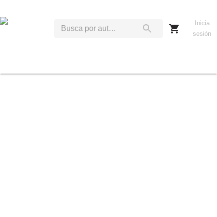
Inicia
sesión
C
E