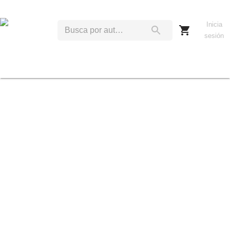
Inicia
sesión
C
W