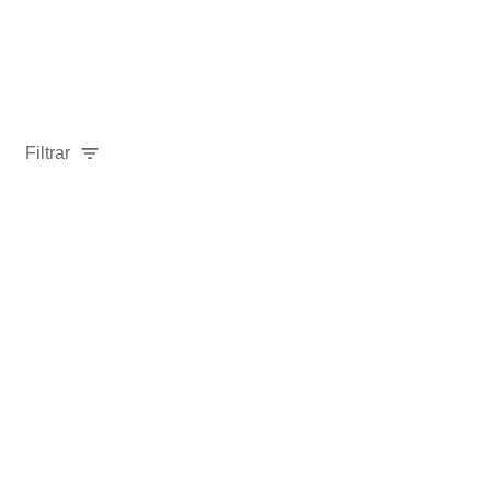
Filtrar
-
40
%
Envío
21-30 días
A PEDIDO