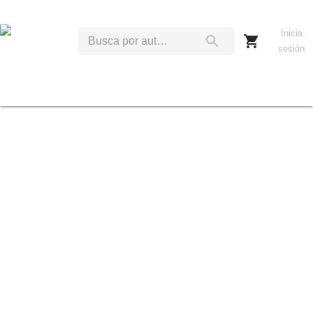
Inicia
sesión
D
I