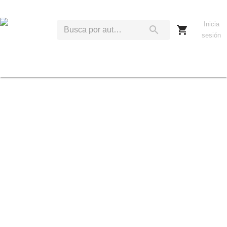
Inicia
sesión
D
R