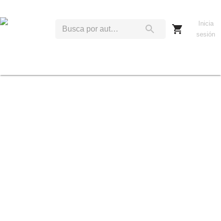
Inicia
sesión
D
U