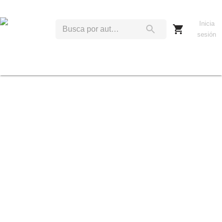
Inicia
sesión
E
B