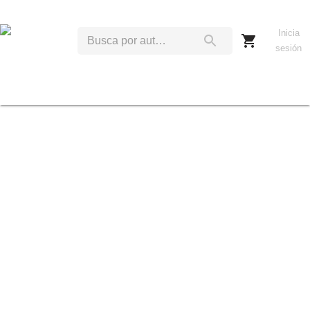
Inicia
sesión
E
R