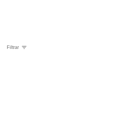
Filtrar
-
18
%
Envío A PEDIDO