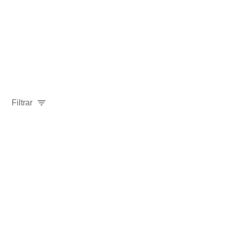
Filtrar
-
40
%
-
40
%