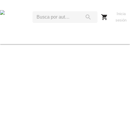
Inicia
sesión
H
W