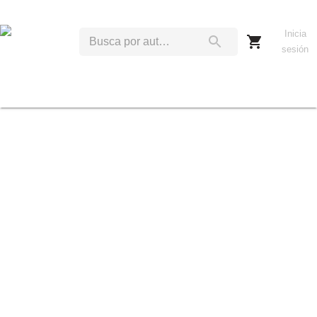
Inicia
sesión
I
T