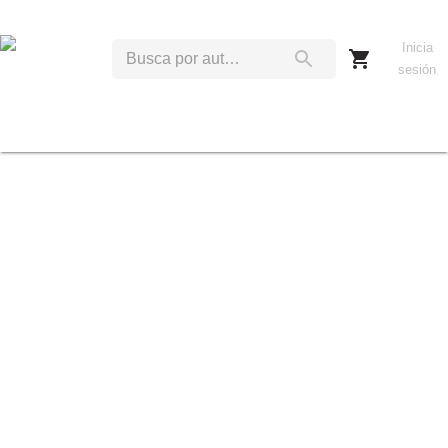
Inicia
sesión
J