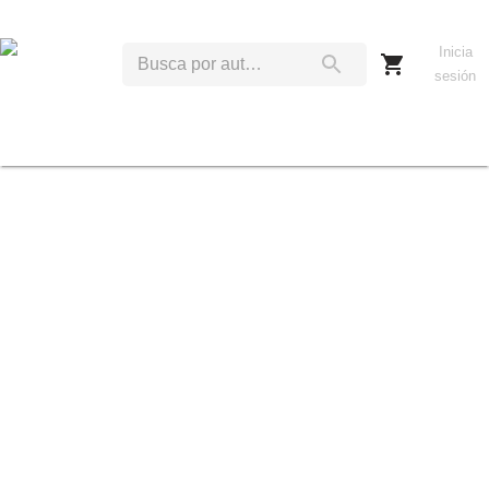
Inicia
sesión
J
R